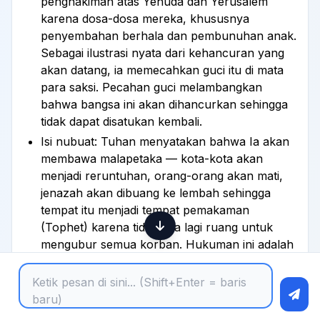
penghakiman atas Yehuda dan Yerusalem
karena dosa-dosa mereka, khususnya
penyembahan berhala dan pembunuhan anak.
Sebagai ilustrasi nyata dari kehancuran yang
akan datang, ia memecahkan guci itu di mata
para saksi. Pecahan guci melambangkan
bahwa bangsa ini akan dihancurkan sehingga
tidak dapat disatukan kembali.
Isi nubuat: Tuhan menyatakan bahwa Ia akan
membawa malapetaka — kota-kota akan
menjadi reruntuhan, orang-orang akan mati,
jenazah akan dibuang ke lembah sehingga
tempat itu menjadi tempat pemakaman
(Tophet) karena tidak ada lagi ruang untuk
mengubur semua korban. Hukuman ini adalah
akibat langsung dari kejahatan mereka,
termasuk praktik pembakaran anak kepada
Molek.
Reaksi orang: Setelah Yeremia menyampaikan