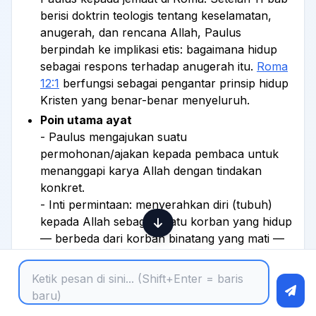
berisi doktrin teologis tentang keselamatan,
anugerah, dan rencana Allah, Paulus
berpindah ke implikasi etis: bagaimana hidup
sebagai respons terhadap anugerah itu.
Roma
12:1
berfungsi sebagai pengantar prinsip hidup
Kristen yang benar-benar menyeluruh.
Poin utama ayat
- Paulus mengajukan suatu
permohonan/ajakan kepada pembaca untuk
menanggapi karya Allah dengan tindakan
konkret.
- Inti permintaan: menyerahkan diri (tubuh)
kepada Allah sebagai suatu korban yang hidup
— berbeda dari korban binatang yang mati —
dan ditandai sebagai kudus serta berkenan
kepada-Nya.
- Paulus menyebut tindakan itu sebagai bentuk
ibadah/ibadat yang rasional atau spiritual